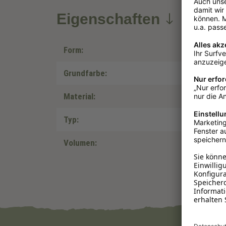
Eigenschaften
Form:
Grundfarbe:
Material:
Typ:
Volumen: