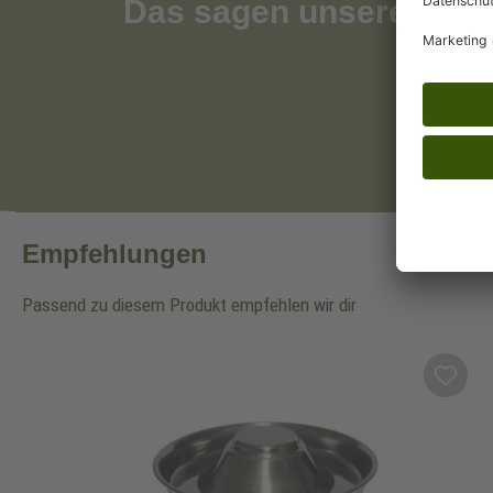
Das sagen unsere Kun
Empfehlungen
Passend zu diesem Produkt empfehlen wir dir
Produktgalerie überspringen