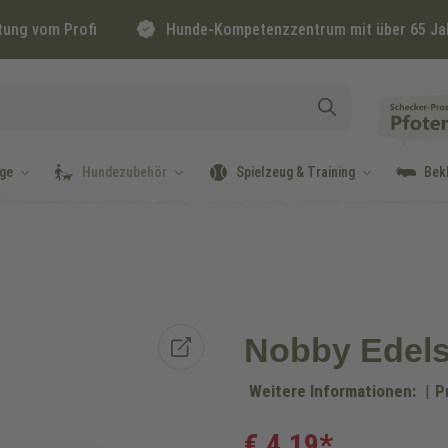
tung vom Profi
Hunde-Kompetenzzentrum mit über 65 Ja
ge
Hundezubehör
Spielzeug & Training
Bek
Nobby Edels
Weitere Informationen:
|
P
€ 4,19*