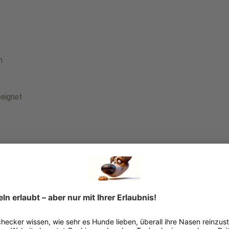
m
eeignet
ür
n, kleine Rassen
n, größere Rassen