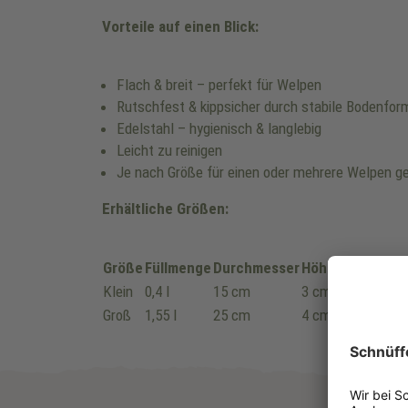
Vorteile auf einen Blick:
Flach & breit – perfekt für Welpen
Rutschfest & kippsicher durch stabile Bodenfor
Edelstahl – hygienisch & langlebig
Leicht zu reinigen
Je nach Größe für einen oder mehrere Welpen g
Erhältliche Größen:
Größe
Füllmenge
Durchmesser
Höhe
Geeignet f
Klein
0,4 l
15 cm
3 cm
Einzelwelpe
Groß
1,55 l
25 cm
4 cm
Wurfgruppe