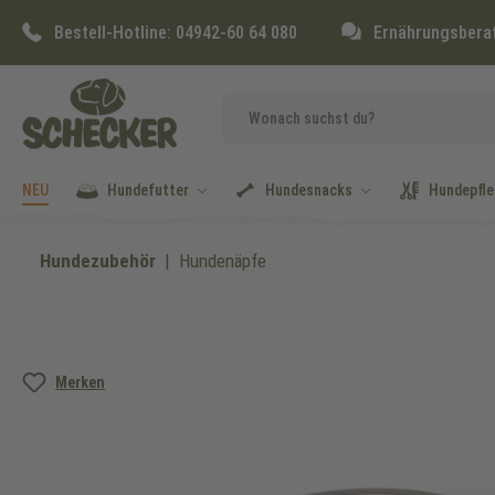
springen
Zur Hauptnavigation springen
Bestell-Hotline:
04942-60 64 080
Ernährungsbera
NEU
Hundefutter
Hundesnacks
Hundepfle
Hundezubehör
Hundenäpfe
Bildergalerie überspringen
Merken