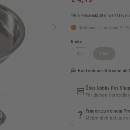
*Alle Preise inkl. Mehrwertsteuer
Nicht vorrätig, Lieferzeit: 2-4 
auswählen
Größe
0,4 l
1,55 l
(Diese Option ist zurzeit nic
(Diese Option i
Kostenloser Versand ab 
Über Nobby Pet Sho
Für diesen Hersteller
Fragen zu deinem Pr
Melde dich bei uns u