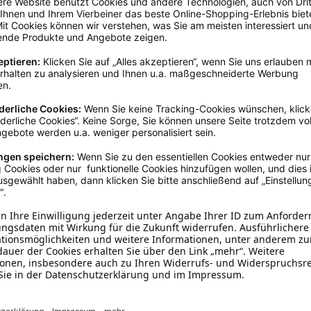
Rund
Silber
Edelstahl
Anti-Rutschnäpfe
, Für Welp
1,5 - 2 Liter