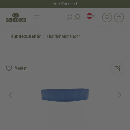
zum Prospekt
alt springen
Hundezubehör
Hundehalsbänder
Bildergalerie überspringen
Merken