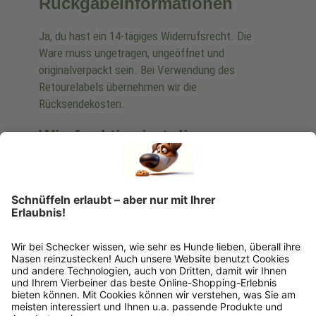
Rückgabeinformationen
Ja, du hast ein 14-tägiges Widerrufsrecht. Die
Ware muss ungetragen, ungeöffnet und
originalverpackt sein. Bei Verwendung des
Retourelabels übernehmen wir die
Rücksendekosten.
Wie funktioniert die
Rücksendung?
Bitte fülle das Rücksendeformular aus. Dieses
findest du online. Verpacke die Artikel
anschließend sicher und klebe das
Rücksendeetikett auf das Paket. Dieses kannst du
dir in deinem Kundenkonto anfordern. Hast du als
Gast bestellt, schreibe uns eine Email an
verkauf@schecker.de oder rufe zu unseren
Servicezeiten an, dann lassen wir dir ein