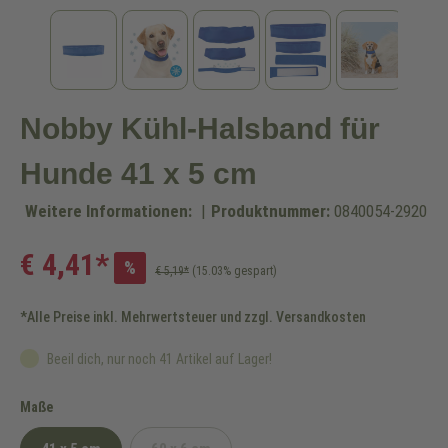
Nobby Kühl-Halsband für
Hunde 41 x 5 cm
Weitere Informationen:
|
Produktnummer:
0840054-2920
€ 4,41*
%
€ 5,19*
(15.03% gespart)
*Alle Preise inkl. Mehrwertsteuer und zzgl. Versandkosten
Beeil dich, nur noch 41 Artikel auf Lager!
auswählen
Maße