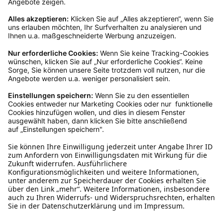
Rücksendeetikett zukommen.
Kundenservice
Mo – Fr 9 – 17 Uhr, Sa 9 – 13 Uhr
Ruf uns an
0800-28 18 78
Schreibe uns
verkauf@schecker.de
WhatsApp Support