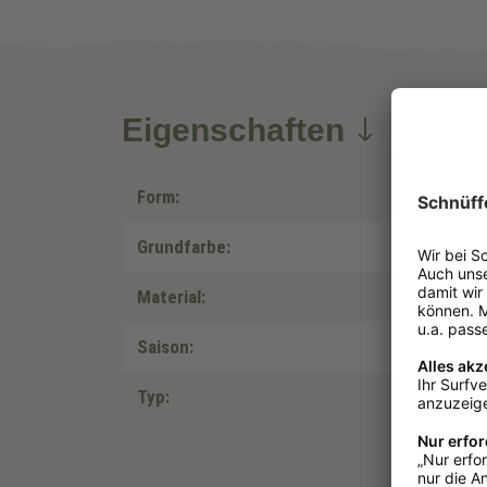
Eigenschaften
Form:
Grundfarbe:
Material:
Saison:
Typ: