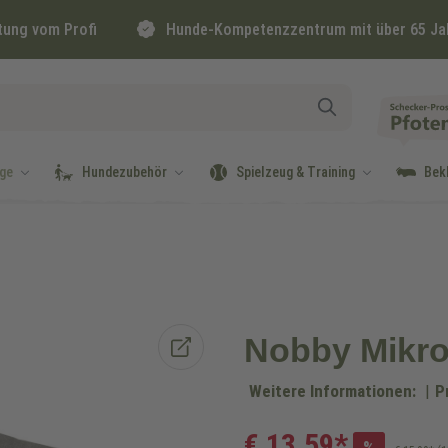
tung vom Profi
Hunde-Kompetenzzentrum mit über 65 Ja
ge
Hundezubehör
Spielzeug & Training
Bek
Nobby Mikr
Weitere Informationen:
|
P
€ 13,59*
%