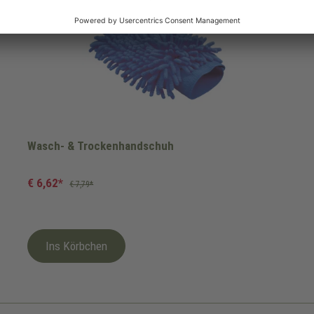
Wasch- & Trockenhandschuh
€ 6,62*
€ 7,79*
Ins Körbchen