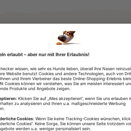
Eckig
Grau
Mikrofaser
Sommer
Trocken- & Handtücher