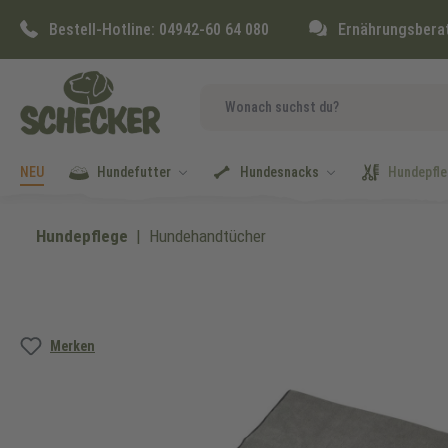
springen
Zur Hauptnavigation springen
Bestell-Hotline:
04942-60 64 080
Ernährungsbera
NEU
Hundefutter
Hundesnacks
Hundepfle
Hundepflege
Hundehandtücher
Bildergalerie überspringen
Merken