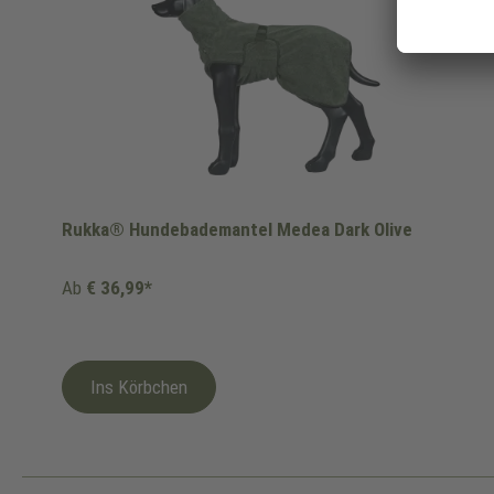
Rukka® Hundebademantel Medea Dark Olive
Ab
€ 36,99*
Ins Körbchen