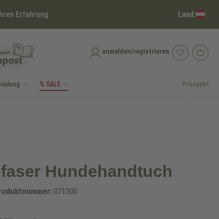
Land:
hren Erfahrung
anmelden/registrieren
leidung
% SALE
Prospekt
ofaser Hundehandtuch
roduktnummer:
071300