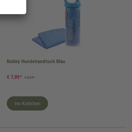
Nobby Hundehandtuch Blau
€ 7,05*
€ 8,29*
Ins Körbchen