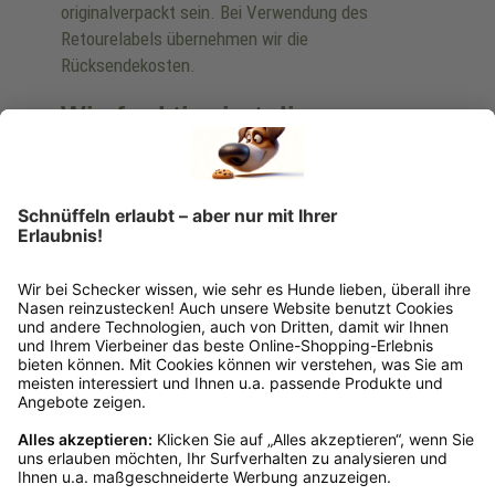
originalverpackt sein. Bei Verwendung des
Retourelabels übernehmen wir die
Rücksendekosten.
Wie funktioniert die
Rücksendung?
Bitte fülle das Rücksendeformular aus. Dieses
findest du online. Verpacke die Artikel
anschließend sicher und klebe das
Rücksendeetikett auf das Paket. Dieses kannst du
dir in deinem Kundenkonto anfordern. Hast du als
Gast bestellt, schreibe uns eine Email an
verkauf@schecker.de oder rufe zu unseren
Servicezeiten an, dann lassen wir dir ein
Rücksendeetikett zukommen.