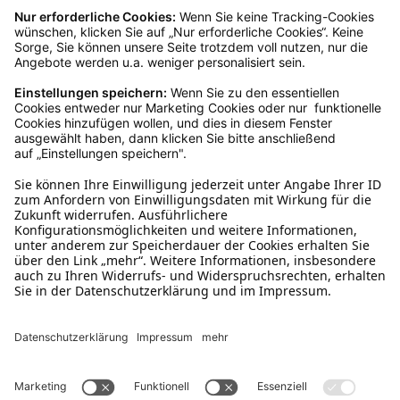
Kundenservice
Mo – Fr 9 – 17 Uhr, Sa 9 – 13 Uhr
Ruf uns an
0800-28 18 78
Schreibe uns
verkauf@schecker.de
WhatsApp Support
+49 1520 8997191
Tritt unserem Newsletter bei