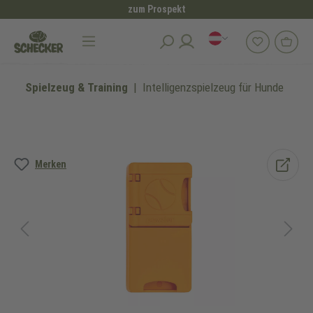
zum Prospekt
alt springen
Spielzeug & Training
Intelligenzspielzeug für Hunde
Bildergalerie überspringen
Merken