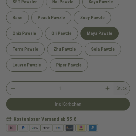
SET Pawzler
Nai Pawzle
Kaya Pawzle
Base
Peach Pawzle
Zoey Pawzle
Onix Pawzle
Oli Pawzle
Maya Pawzle
Terra Pawzle
Zhu Pawzle
Sela Pawzle
Louvre Pawzle
Piper Pawzle
Stück
Ins Körbchen
Kostenloser Versand ab 55 €