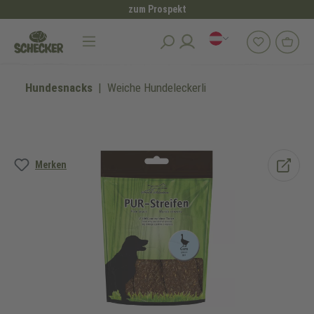
zum Prospekt
alt springen
Hundesnacks
Weiche Hundeleckerli
Bildergalerie überspringen
Merken