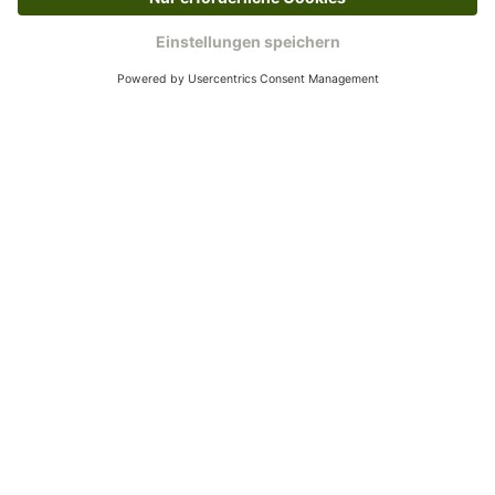
Ruf uns an
0800-28 18 78
Schreibe uns
verkauf@schecker.de
WhatsApp Support
+49 1520 8997191
Tritt unserem Newsletter bei
Kundenzentrum
Mehr von uns