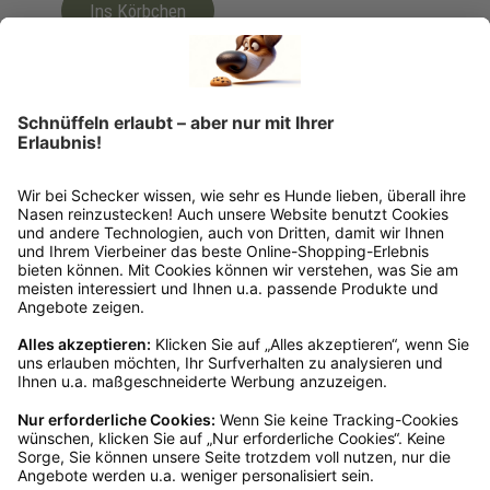
Ins Körbchen
Rückgabeinformationen
Ja, du hast ein 14-tägiges Widerrufsrecht. Die
Ware muss ungetragen, ungeöffnet und
originalverpackt sein. Bei Verwendung des
Retourelabels übernehmen wir die
Rücksendekosten.
Wie funktioniert die