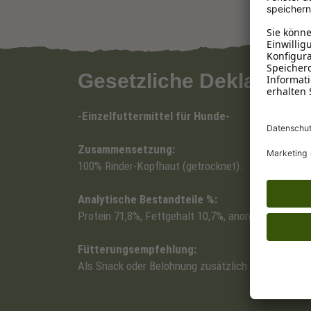
Gesetzliche Deklaratio
-Einzelfuttermittel für Hunde-
Zusammensetzung:
100% Rinder-Kopfhaut (getrocknet).
Analytische Bestandteile %:
Protein 71,8%, Fettgehalt 10,7%, anorganische Sto
Fütterungsempfehlung:
Als Snack oder Belohnung zusätzlich zu den regulä