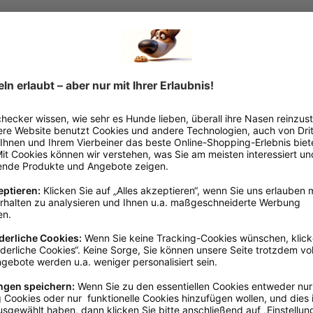
15 - 20 cm
250g
Rind
Getreidefrei
, Glutenfrei
Kunststoff