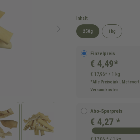
auswählen
Inhalt
250g
1kg
Einzelpreis
€ 4,49*
€ 17,96* / 1 kg
*Alle Preise inkl. Mehrwert
Versandkosten
Abo-Sparpreis
€ 4,27 *
€ 17,06 * / 1 kg