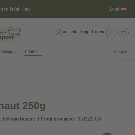
Land:
hren Erfahrung
anmelden/registrieren
leidung
% SALE
Prospekt
haut 250g
e Informationen:
|
Produktnummer:
059222-353