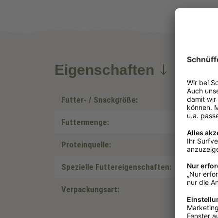
Eigenschaften
Futter- / Snackgröße:
Futtermenge:
Proteinquelle:
Spezielle Futtereigenschaften:
Verpackungsart: