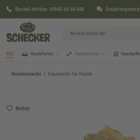
springen
Zur Hauptnavigation springen
Bestell-Hotline:
04942-60 64 080
Ernährungsbera
NEU
Hundefutter
Hundesnacks
Hundepfle
Hundesnacks
Kausnacks für Hunde
Bildergalerie überspringen
Merken