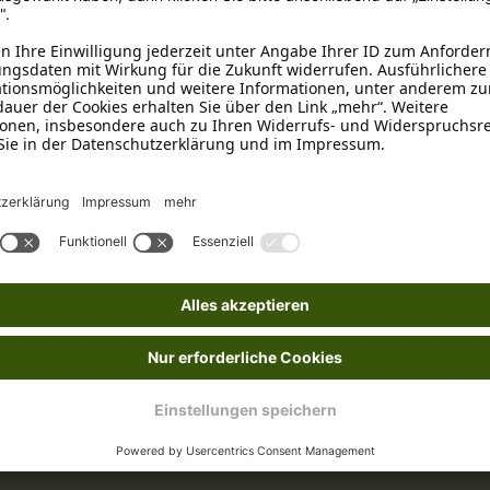
n
ffe 11,4%
ren Mahlzeiten füttern. Frisches Trinkwasser sollte immer bereitst