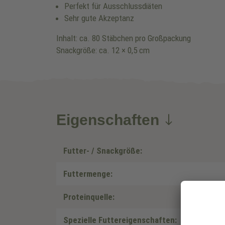
Perfekt für Ausschlussdiäten
Sehr gute Akzeptanz
Inhalt: ca. 80 Stäbchen pro Großpackung
Snackgröße: ca. 12 × 0,5 cm
Eigenschaften
Futter- / Snackgröße:
Futtermenge:
Proteinquelle:
Spezielle Futtereigenschaften: