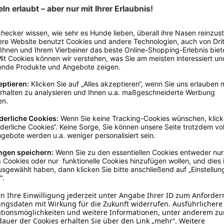
Wiederverschließbar
n
rganischer Stoff, 18% Feuchte.