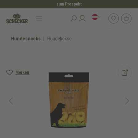
zum Prospekt
alt springen
Hundesnacks
Hundekekse
Bildergalerie überspringen
Merken