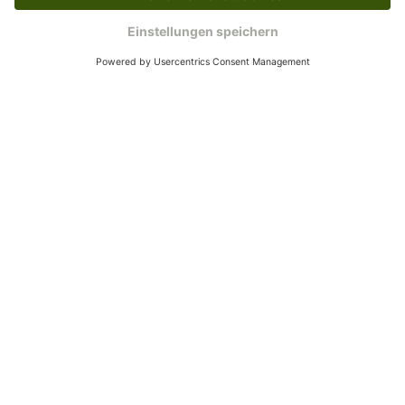
Kundenservice
Mo – Fr 9 – 17 Uhr, Sa 9 – 13 Uhr
Ruf uns an
0800-28 18 78
Schreibe uns
verkauf@schecker.de
WhatsApp Support
+49 1520 8997191
Tritt unserem Newsletter bei
Kundenzentrum
Mehr von uns