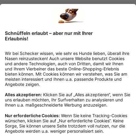
Details
Rückgabeinformationen
Ja, du hast ein 14-tägiges Widerrufsrecht. Die
Ware muss ungetragen, ungeöffnet und
originalverpackt sein. Bei Verwendung des
Retourelabels übernehmen wir die
Rücksendekosten.