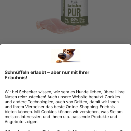
Schecker Nassfutter Kaninchen PUR
Ab
€ 3,39*
Ins Körbchen