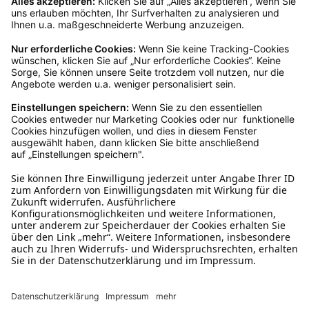
Rückgabeinformationen
Ja, du hast ein 14-tägiges Widerrufsrecht. Die
Ware muss ungetragen, ungeöffnet und
originalverpackt sein. Bei Verwendung des
Retourelabels übernehmen wir die
Rücksendekosten.
Wie funktioniert die
Rücksendung?
Bitte fülle das Rücksendeformular aus. Dieses
findest du online. Verpacke die Artikel
anschließend sicher und klebe das
Rücksendeetikett auf das Paket. Dieses kannst du