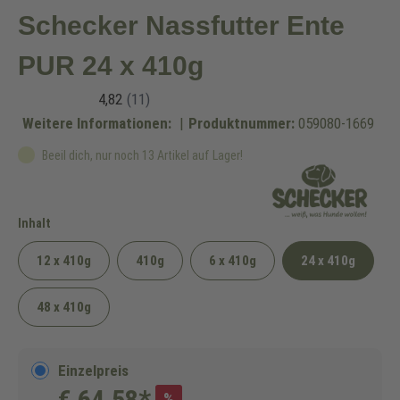
Schecker Nassfutter Ente
PUR 24 x 410g
Weitere Informationen:
|
Produktnummer:
059080-1669
Beeil dich, nur noch 13 Artikel auf Lager!
auswählen
Inhalt
12 x 410g
410g
6 x 410g
24 x 410g
48 x 410g
Einzelpreis
€ 64,58*
%