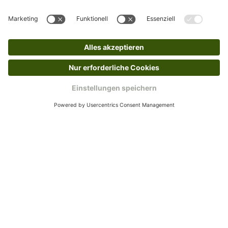
dir in deinem Kundenkonto anfordern. Hast du als
Gast bestellt, schreibe uns eine Email an
verkauf@schecker.de oder rufe zu unseren
Servicezeiten an, dann lassen wir dir ein
Rücksendeetikett zukommen.
Kundenservice
Mo – Fr 9 – 17 Uhr, Sa 9 – 13 Uhr
Ruf uns an
0800-28 18 78
Schreibe uns