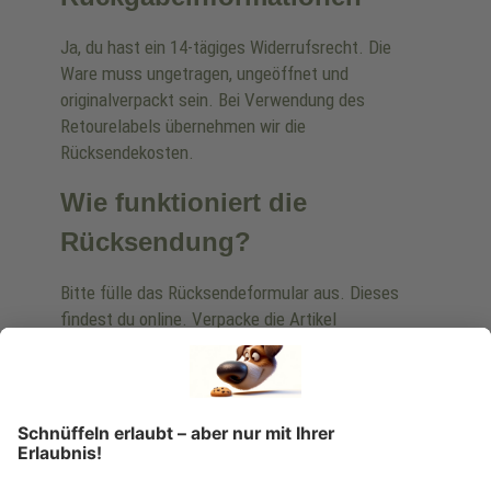
Ja, du hast ein 14-tägiges Widerrufsrecht. Die
Ware muss ungetragen, ungeöffnet und
originalverpackt sein. Bei Verwendung des
Retourelabels übernehmen wir die
Rücksendekosten.
Wie funktioniert die
Rücksendung?
Bitte fülle das Rücksendeformular aus. Dieses
findest du online. Verpacke die Artikel
anschließend sicher und klebe das
Rücksendeetikett auf das Paket. Dieses kannst du
dir in deinem Kundenkonto anfordern. Hast du als
Gast bestellt, schreibe uns eine Email an
verkauf@schecker.de oder rufe zu unseren
Servicezeiten an, dann lassen wir dir ein