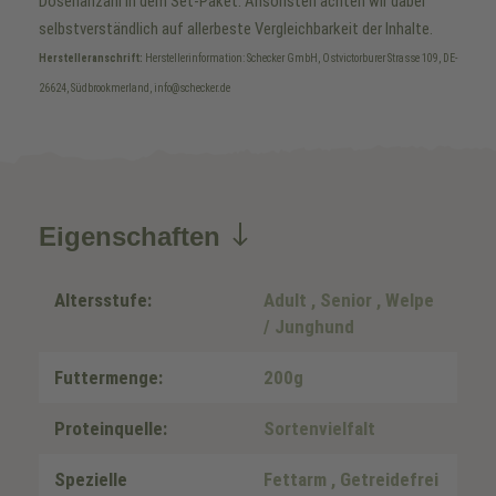
Dosenanzahl in dem Set-Paket. Ansonsten achten wir dabei
selbstverständlich auf allerbeste Vergleichbarkeit der Inhalte.
Herstelleranschrift:
Herstellerinformation: Schecker GmbH, Ostvictorburer Strasse 109, DE-
26624, Südbrookmerland, info@schecker.de
Eigenschaften
Altersstufe:
Adult
, Senior
, Welpe
/ Junghund
Futtermenge:
200g
Proteinquelle:
Sortenvielfalt
Spezielle
Fettarm
, Getreidefrei