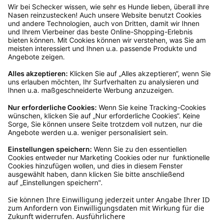
Rücksendeetikett zukommen.
Kundenservice
Mo – Fr 9 – 17 Uhr, Sa 9 – 13 Uhr
Ruf uns an
0800-28 18 78
Schreibe uns
verkauf@schecker.de
WhatsApp Support
+49 1520 8997191