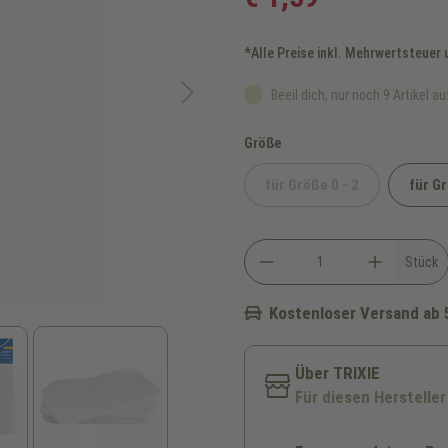
*Alle Preise inkl. Mehrwertsteuer
Beeil dich, nur noch 9 Artikel au
auswählen
Größe
für Größe 0 - 2
für G
(Diese Option ist zurze
Stück
Kostenloser Versand ab 
Über TRIXIE
Für diesen Hersteller