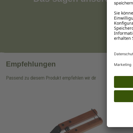
Empfehlungen
Passend zu diesem Produkt empfehlen wir dir
Produktgalerie überspringen