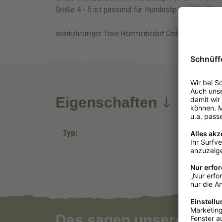
Größe 4 - 5 ist passend für Hundeslip mit 50 - 70 
Inverkehrbringer: Trixie Heimtierbedarf GmbH & Co, KG, In
Eigenschaften
Typ:
Das sagen unsere Kun