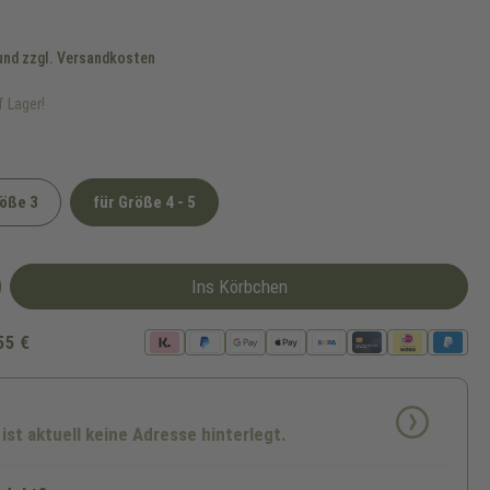
 und zzgl. Versandkosten
f Lager!
röße 3
für Größe 4 - 5
it nicht verfügbar.)
Ins Körbchen
55 €
 ist aktuell keine Adresse hinterlegt.