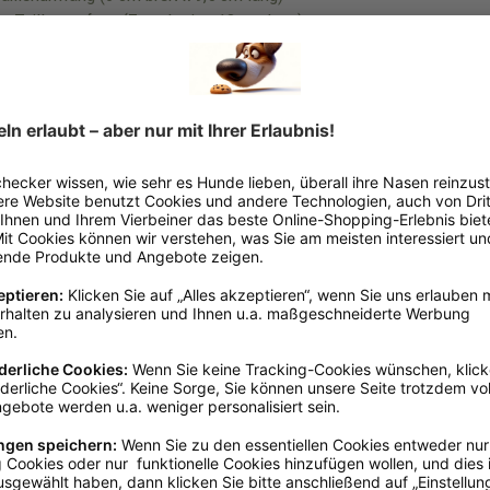
cm Taillenumfang (7 cm breit x 13 cm lang)
dustriestr. 32, 24963 Tarp, Homepage: https://www.trixie.de/
Windel / Slip
den