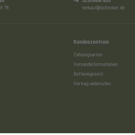
an
Schreibe uns
8 78
verkauf@schecker.de
Kundenzentrum
Zahlungsarten
Versandinformationen
Batteriegesetz
Vertrag widerrufen