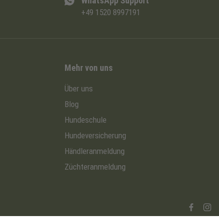
WhatsApp Support
+49 1520 8997191
Mehr von uns
Über uns
Blog
Hundeschule
Hundeversicherung
Händleranmeldung
Züchteranmeldung