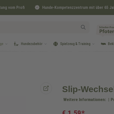
tung vom Profi
Hunde-Kompetenzzentrum mit über 65 Ja
ge
Hundezubehör
Spielzeug & Training
Bek
Slip-Wechsel
Weitere Informationen:
|
P
€ 1,59*