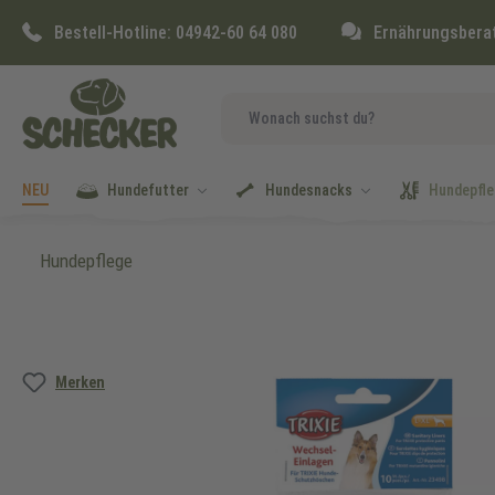
springen
Zur Hauptnavigation springen
Bestell-Hotline:
04942-60 64 080
Ernährungsbera
NEU
Hundefutter
Hundesnacks
Hundepfle
Hundepflege
Bildergalerie überspringen
Merken