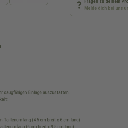
Fragen zu deinem Pr
Melde dich bei uns u
n
hr saugfähigen Einlage auszustatten.
kelt:
cm Taillenumfang (4,5 cm breit x 6 cm lang)
aillenumfang (6 cm breit x 9,5 cm lang)