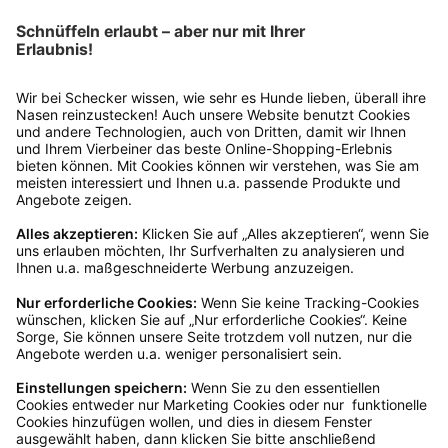
Bitte fülle das Rücksendeformular aus. Dieses
findest du online. Verpacke die Artikel
anschließend sicher und klebe das
Rücksendeetikett auf das Paket. Dieses kannst du
dir in deinem Kundenkonto anfordern. Hast du als
Gast bestellt, schreibe uns eine Email an
verkauf@schecker.de oder rufe zu unseren
Servicezeiten an, dann lassen wir dir ein
Rücksendeetikett zukommen.
Kundenservice
Mo – Fr 9 – 17 Uhr, Sa 9 – 13 Uhr
Ruf uns an