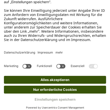
0800-28 18 78
Schreibe uns
verkauf@schecker.de
WhatsApp Support
+49 1520 8997191
Tritt unserem Newsletter bei
Kundenzentrum
Mehr von uns
Barrierefreiheitserklärung
Impressum
AGB
Datenschutz