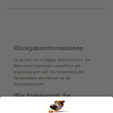
Rückgabeinformationen
Ja, du hast ein 14-tägiges Widerrufsrecht. Die
Ware muss ungetragen, ungeöffnet und
originalverpackt sein. Bei Verwendung des
Retourelabels übernehmen wir die
Rücksendekosten.
Wie funktioniert die
Rücksendung?