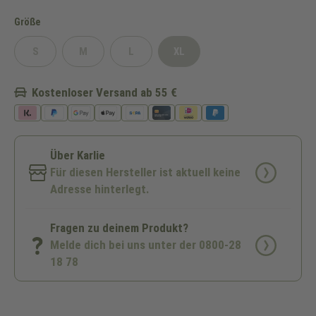
auswählen
Größe
S
M
L
XL
(Diese Option ist zurzeit nicht verfügbar.)
(Diese Option ist zurzeit nicht verfügbar.)
(Diese Option ist zurzeit nicht verfügbar.)
(Diese Option ist zurzeit nicht v
Kostenloser Versand ab 55 €
Über Karlie
Für diesen Hersteller ist aktuell keine
Adresse hinterlegt.
Fragen zu deinem Produkt?
Melde dich bei uns unter der 0800-28
18 78