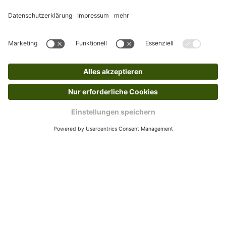
Rückgabeinformationen
Ja, du hast ein 14-tägiges Widerrufsrecht. Die
Ware muss ungetragen, ungeöffnet und
originalverpackt sein. Bei Verwendung des
Retourelabels übernehmen wir die
Rücksendekosten.
Wie funktioniert die