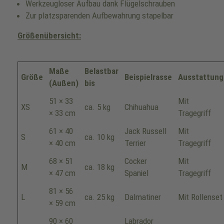
Werkzeugloser Aufbau dank Flügelschrauben
Zur platzsparenden Aufbewahrung stapelbar
Größenübersicht:
Maße
Belastbar
Größe
Beispielrasse
Ausstattung
(Außen)
bis
51 × 33
Mit
XS
ca. 5 kg
Chihuahua
× 33 cm
Tragegriff
61 × 40
Jack Russell
Mit
S
ca. 10 kg
× 40 cm
Terrier
Tragegriff
68 × 51
Cocker
Mit
M
ca. 18 kg
× 47 cm
Spaniel
Tragegriff
81 × 56
L
ca. 25 kg
Dalmatiner
Mit Rollenset
× 59 cm
90 × 60
Labrador