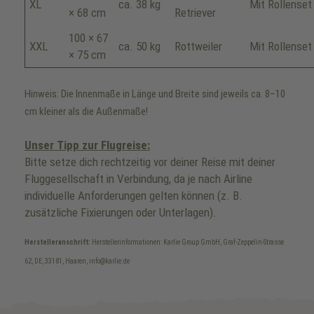
XL
ca. 38 kg
Mit Rollenset
× 68 cm
Retriever
100 × 67
XXL
ca. 50 kg
Rottweiler
Mit Rollenset
× 75 cm
Hinweis: Die Innenmaße in Länge und Breite sind jeweils ca. 8–10
cm kleiner als die Außenmaße!
Unser Tipp zur Flugreise:
Bitte setze dich rechtzeitig vor deiner Reise mit deiner
Fluggesellschaft in Verbindung, da je nach Airline
individuelle Anforderungen gelten können (z. B.
zusätzliche Fixierungen oder Unterlagen).
Herstelleranschrift:
Herstellerinformationen: Karlie Group GmbH, Graf-Zeppelin-Strasse
62, DE, 33181, Haaren, info@karlie.de