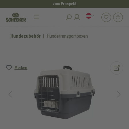
zum Prospekt
alt springen
Hundezubehör
Hundetransportboxen
Bildergalerie überspringen
Merken