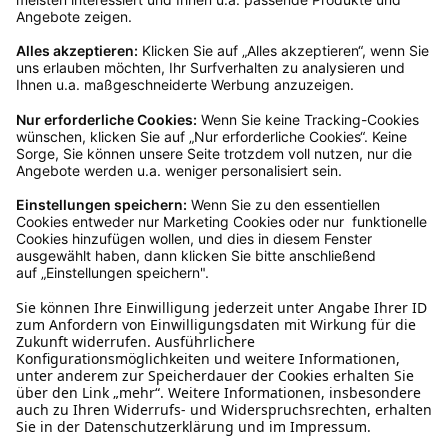
Produktgalerie überspringen
Trixie Verwandelbarer Autositz,
Reisebettchen 45x38x37 cm
€ 46,99*
Ins Körbchen