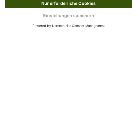
Rückgabeinformationen
Ja, du hast ein 14-tägiges Widerrufsrecht. Die
Ware muss ungetragen, ungeöffnet und
originalverpackt sein. Bei Verwendung des
Retourelabels übernehmen wir die
Rücksendekosten.
Wie funktioniert die
Rücksendung?
Bitte fülle das Rücksendeformular aus. Dieses
findest du online. Verpacke die Artikel
anschließend sicher und klebe das
Rücksendeetikett auf das Paket. Dieses kannst du