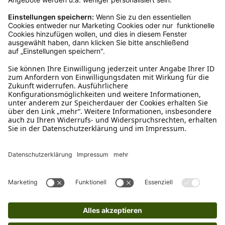
Züchterpaket, 4 Halsbänder & 4 Leinen
€ 13,99*
Sofort verfügbar, Lieferzeit: 1-3 Tage
Ins Körbchen