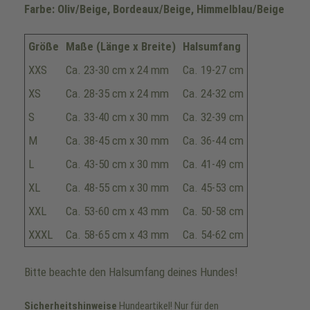
Farbe: Oliv/Beige, Bordeaux/Beige, Himmelblau/Beige
Größe
Maße (Länge x Breite)
Halsumfang
XXS
Ca. 23-30 cm x 24 mm
Ca. 19-27 cm
XS
Ca. 28-35 cm x 24 mm
Ca. 24-32 cm
S
Ca. 33-40 cm x 30 mm
Ca. 32-39 cm
M
Ca. 38-45 cm x 30 mm
Ca. 36-44 cm
L
Ca. 43-50 cm x 30 mm
Ca. 41-49 cm
XL
Ca. 48-55 cm x 30 mm
Ca. 45-53 cm
XXL
Ca. 53-60 cm x 43 mm
Ca. 50-58 cm
XXXL
Ca. 58-65 cm x 43 mm
Ca. 54-62 cm
Bitte beachte den Halsumfang deines Hundes!
Sicherheitshinweise
Hundeartikel! Nur für den