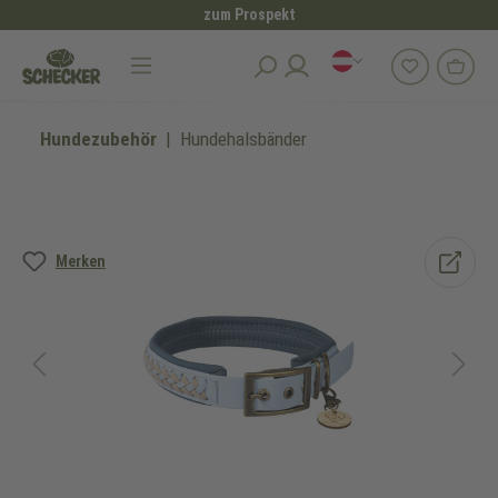
zum Prospekt
alt springen
Hundezubehör
Hundehalsbänder
Bildergalerie überspringen
Merken