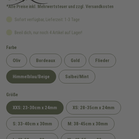
*Alle Preise inkl. Mehrwertsteuer und zzgl. Versandkosten
Sofort verfügbar, Lieferzeit: 1-3 Tage
Beeil dich, nur noch 4 Artikel auf Lager!
auswählen
Farbe
Oliv
Bordeaux
Gold
Flieder
Himmelblau/Beige
Salbei/Mint
auswählen
Größe
XXS: 23-30cm x 24mm
XS: 28-35cm x 24mm
S: 33-40cm x 30mm
M: 38-45cm x 30mm