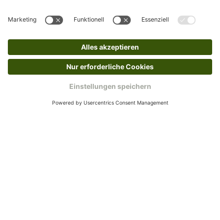
Bitte fülle das Rücksendeformular aus. Dieses
findest du online. Verpacke die Artikel
anschließend sicher und klebe das
Rücksendeetikett auf das Paket. Dieses kannst du
dir in deinem Kundenkonto anfordern. Hast du als
Gast bestellt, schreibe uns eine Email an
verkauf@schecker.de oder rufe zu unseren
Servicezeiten an, dann lassen wir dir ein
Rücksendeetikett zukommen.
Kundenservice
Mo – Fr 9 – 17 Uhr, Sa 9 – 13 Uhr
Ruf uns an