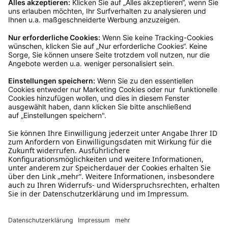
Rückgabeinformationen
Ja, du hast ein 14-tägiges Widerrufsrecht. Die
Ware muss ungetragen, ungeöffnet und
originalverpackt sein. Bei Verwendung des
Retourelabels übernehmen wir die
Rücksendekosten.
Wie funktioniert die
Rücksendung?