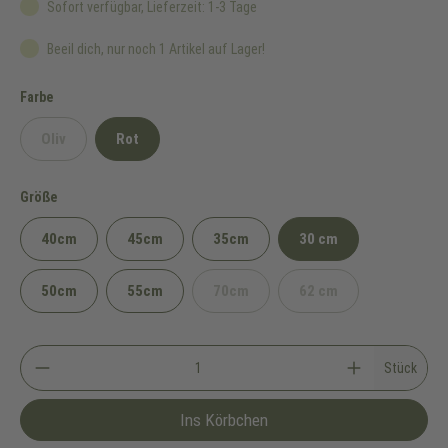
Sofort verfügbar, Lieferzeit: 1-3 Tage
Beeil dich, nur noch 1 Artikel auf Lager!
auswählen
Farbe
Oliv
Rot
(Diese Option ist zurzeit nicht verfügbar.)
auswählen
Größe
40cm
45cm
35cm
30 cm
50cm
55cm
70cm
62 cm
(Diese Option ist zurzeit nicht verfü
(Diese Option ist zurz
Stück
Ins Körbchen