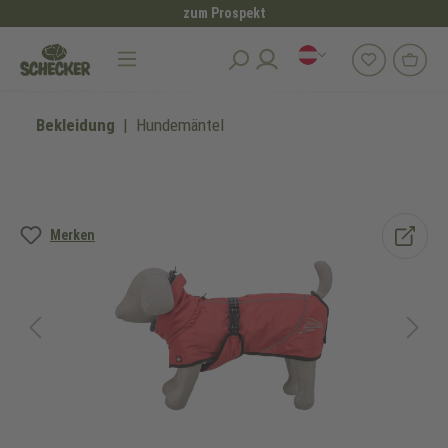
zum Prospekt
alt springen
Bekleidung
Hundemäntel
Bildergalerie überspringen
Merken