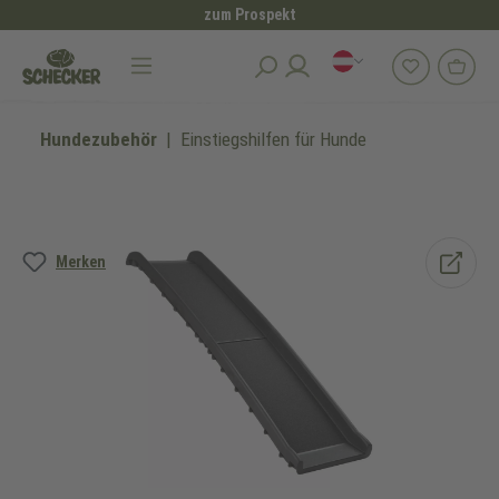
zum Prospekt
alt springen
Hundezubehör
Einstiegshilfen für Hunde
Bildergalerie überspringen
Merken