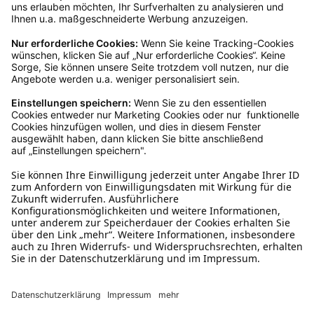
Kundenservice
Mo – Fr 9 – 17 Uhr, Sa 9 – 13 Uhr
Ruf uns an
0800-28 18 78
Schreibe uns
verkauf@schecker.de
WhatsApp Support
+49 1520 8997191