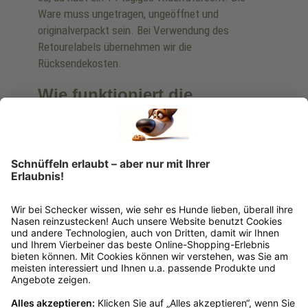
Ware muss ungetragen, ungeöffnet und
originalverpackt sein. Bei Verwendung des
Retourelabels übernehmen wir die
Rücksendekosten.
Wie funktioniert die
Rücksendung?
Bitte fülle das Rücksendeformular aus. Dieses
findest du online. Verpacke die Artikel
anschließend sicher und klebe das
Rücksendeetikett auf das Paket. Dieses kannst du
dir in deinem Kundenkonto anfordern. Hast du als
Gast bestellt, schreibe uns eine Email an
verkauf@schecker.de oder rufe zu unseren
Servicezeiten an, dann lassen wir dir ein
Rücksendeetikett zukommen.