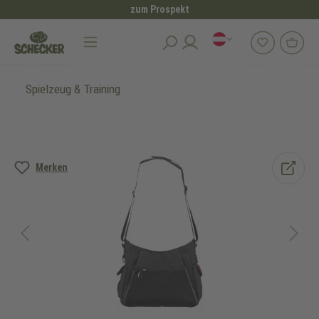
zum Prospekt
alt springen
Spielzeug & Training
Bildergalerie überspringen
Merken