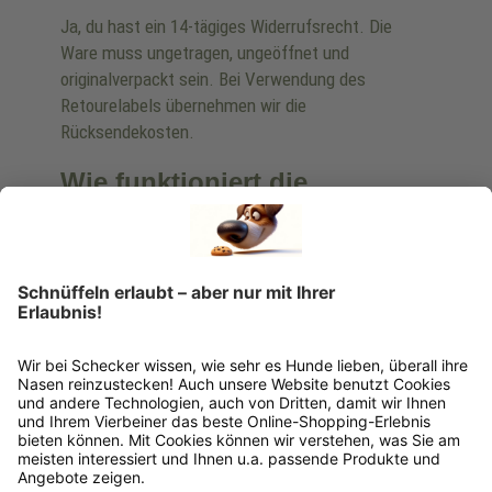
Ja, du hast ein 14-tägiges Widerrufsrecht. Die
Ware muss ungetragen, ungeöffnet und
originalverpackt sein. Bei Verwendung des
Retourelabels übernehmen wir die
Rücksendekosten.
Wie funktioniert die
Rücksendung?
Bitte fülle das Rücksendeformular aus. Dieses
findest du online. Verpacke die Artikel
anschließend sicher und klebe das
Rücksendeetikett auf das Paket. Dieses kannst du
dir in deinem Kundenkonto anfordern. Hast du als
Gast bestellt, schreibe uns eine Email an
verkauf@schecker.de oder rufe zu unseren
Servicezeiten an, dann lassen wir dir ein
Rücksendeetikett zukommen.