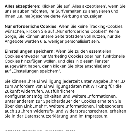
Kundenservice
Mo – Fr 9 – 17 Uhr, Sa 9 – 13 Uhr
Ruf uns an
0800-28 18 78
Schreibe uns
verkauf@schecker.de
WhatsApp Support
+49 1520 8997191