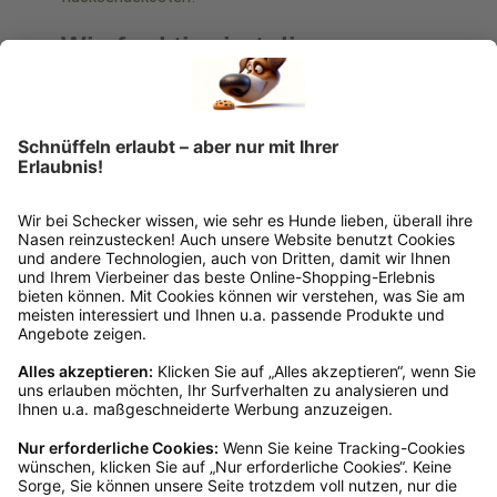
Wie funktioniert die
Rücksendung?
Bitte fülle das Rücksendeformular aus. Dieses
findest du online. Verpacke die Artikel
anschließend sicher und klebe das
Rücksendeetikett auf das Paket. Dieses kannst du
dir in deinem Kundenkonto anfordern. Hast du als
Gast bestellt, schreibe uns eine Email an
verkauf@schecker.de oder rufe zu unseren
Servicezeiten an, dann lassen wir dir ein
Rücksendeetikett zukommen.