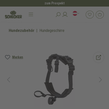
zum Prospekt
alt springen
Hundezubehör
Hundegeschirre
Bildergalerie überspringen
Merken