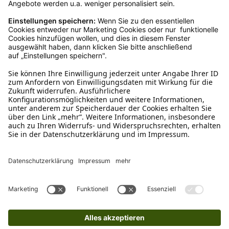
Kundenservice
Mo – Fr 9 – 17 Uhr, Sa 9 – 13 Uhr
Ruf uns an
0800-28 18 78
Schreibe uns
verkauf@schecker.de
WhatsApp Support
+49 1520 8997191
Tritt unserem Newsletter bei
Kundenzentrum
Mehr von uns