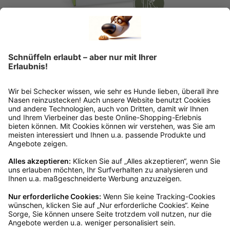
Welpenbox
€ 29,99*
€ 40,99*
Ins Körbchen