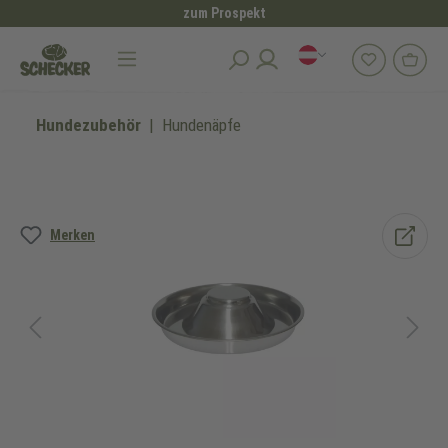
zum Prospekt
alt springen
Hundezubehör
Hundenäpfe
Bildergalerie überspringen
Merken