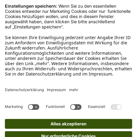
Rückgabeinformationen
Ja, du hast ein 14-tägiges Widerrufsrecht. Die
Ware muss ungetragen, ungeöffnet und
originalverpackt sein. Bei Verwendung des
Retourelabels übernehmen wir die
Rücksendekosten.
Wie funktioniert die
Rücksendung?
Bitte fülle das Rücksendeformular aus. Dieses
findest du online. Verpacke die Artikel
anschließend sicher und klebe das
Rücksendeetikett auf das Paket. Dieses kannst du
dir in deinem Kundenkonto anfordern. Hast du als
Gast bestellt, schreibe uns eine Email an
verkauf@schecker.de oder rufe zu unseren
Servicezeiten an, dann lassen wir dir ein