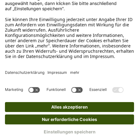
Ruf uns an
0800-28 18 78
Schreibe uns
verkauf@schecker.de
WhatsApp Support
+49 1520 8997191
Tritt unserem Newsletter bei
Kundenzentrum
Mehr von uns