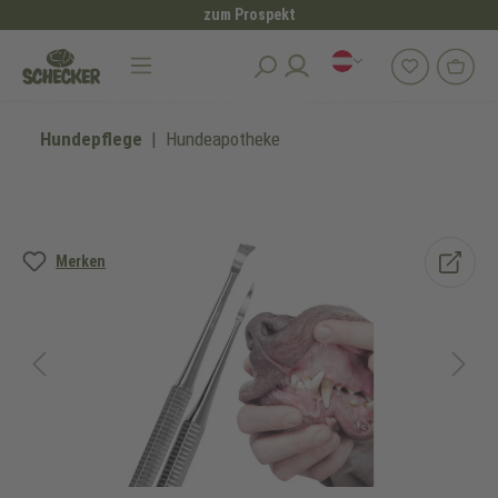
zum Prospekt
alt springen
Hundepflege
Hundeapotheke
Bildergalerie überspringen
Merken