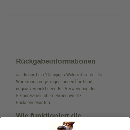
Rückgabeinformationen
Ja, du hast ein 14-tägiges Widerrufsrecht. Die
Ware muss ungetragen, ungeöffnet und
originalverpackt sein. Bei Verwendung des
Retourelabels übernehmen wir die
Rücksendekosten.
Wie funktioniert die
Rücksendung?