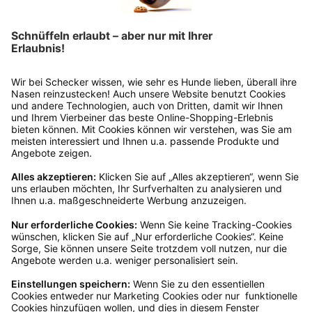
Bitte fülle das Rücksendeformular aus. Dieses
findest du online. Verpacke die Artikel
anschließend sicher und klebe das
Rücksendeetikett auf das Paket. Dieses kannst du
dir in deinem Kundenkonto anfordern. Hast du als
Gast bestellt, schreibe uns eine Email an
verkauf@schecker.de oder rufe zu unseren
Servicezeiten an, dann lassen wir dir ein
Rücksendeetikett zukommen.
Kundenservice
Mo – Fr 9 – 17 Uhr, Sa 9 – 13 Uhr