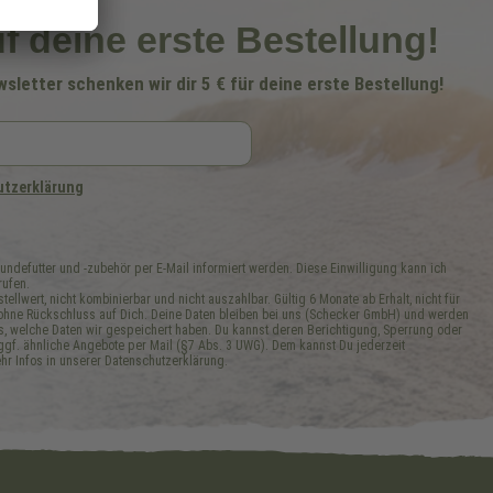
f deine erste Bestellung!
letter schenken wir dir 5 € für deine erste Bestellung!
utzerklärung
defutter und -zubehör per E-Mail informiert werden. Diese Einwilligung kann ich
rufen.
tellwert, nicht kombinierbar und nicht auszahlbar. Gültig 6 Monate ab Erhalt, nicht für
 ohne Rückschluss auf Dich. Deine Daten bleiben bei uns (Schecker GmbH) und werden
s, welche Daten wir gespeichert haben. Du kannst deren Berichtigung, Sperrung oder
gf. ähnliche Angebote per Mail (§7 Abs. 3 UWG). Dem kannst Du jederzeit
r Infos in unserer Datenschutzerklärung.