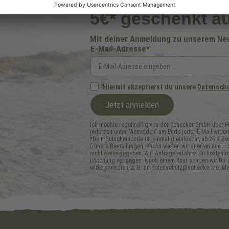
5€* geschenkt au
Mit deiner Anmeldung zu unserem News
E-Mail-Adresse*
Hiermit akzeptierst du unsere
Datensch
Jetzt anmelden
Ich möchte regelmäßig von der Schecker GmbH über Hun
jederzeit unter "Abmelden" am Ende jeder E-Mail wider
*Dein Gutscheincode ist einmalig einlösbar, ab 25 € Bes
frühere Bestellungen. Klicks werten wir anonym aus –
nicht weitergegeben. Auf Anfrage erfährst Du kostenlo
Löschung verlangen. Nach einem Kauf senden wir Dir g
widersprechen, z. B. an datenschutz@schecker.de. Meh