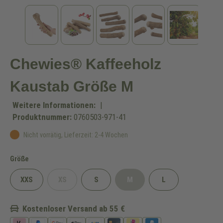
Chewies® Kaffeeholz
Kaustab Größe M
Weitere Informationen:
|
Produktnummer:
0760503-971-41
Nicht vorrätig, Lieferzeit: 2-4 Wochen
auswählen
Größe
XXS
XS
S
M
L
(Diese Option ist zurzeit nicht verfügbar.)
(Diese Option ist zurzeit nicht 
Kostenloser Versand ab 55 €