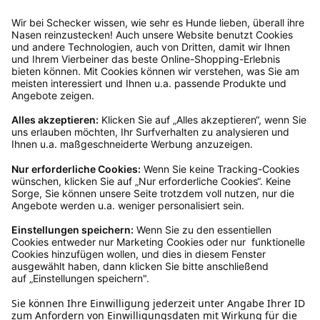
Servicezeiten an, dann lassen wir dir ein
Rücksendeetikett zukommen.
Kundenservice
Mo – Fr 9 – 17 Uhr, Sa 9 – 13 Uhr
Ruf uns an
0800-28 18 78
Schreibe uns
verkauf@schecker.de
WhatsApp Support