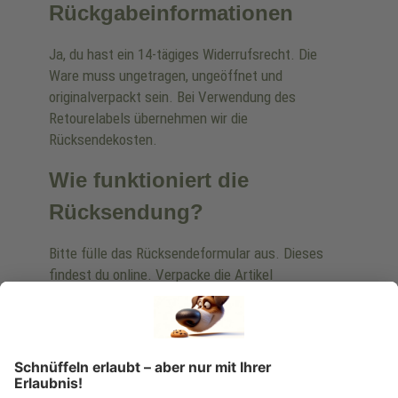
Rückgabeinformationen
Ja, du hast ein 14-tägiges Widerrufsrecht. Die
Ware muss ungetragen, ungeöffnet und
originalverpackt sein. Bei Verwendung des
Retourelabels übernehmen wir die
Rücksendekosten.
Wie funktioniert die
Rücksendung?
Bitte fülle das Rücksendeformular aus. Dieses
findest du online. Verpacke die Artikel
anschließend sicher und klebe das
Rücksendeetikett auf das Paket. Dieses kannst du
dir in deinem Kundenkonto anfordern. Hast du als
Gast bestellt, schreibe uns eine Email an
verkauf@schecker.de oder rufe zu unseren