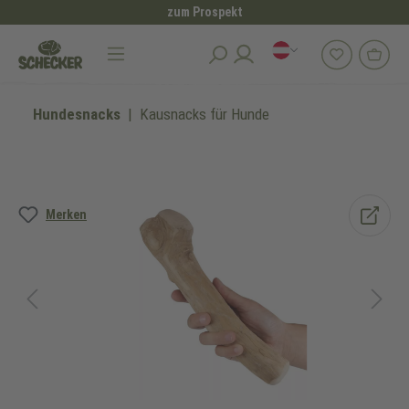
zum Prospekt
alt springen
Hundesnacks
Kausnacks für Hunde
Bildergalerie überspringen
Merken