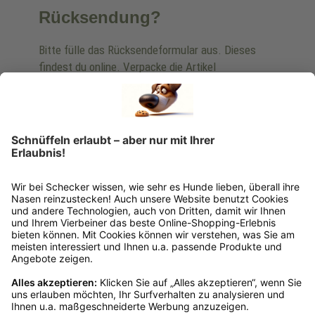
Rücksendung?
Bitte fülle das Rücksendeformular aus. Dieses
findest du online. Verpacke die Artikel
anschließend sicher und klebe das
Rücksendeetikett auf das Paket. Dieses kannst du
dir in deinem Kundenkonto anfordern. Hast du als
Gast bestellt, schreibe uns eine Email an
verkauf@schecker.de oder rufe zu unseren
Servicezeiten an, dann lassen wir dir ein
Rücksendeetikett zukommen.
Kundenservice
Mo – Fr 9 – 17 Uhr, Sa 9 – 13 Uhr