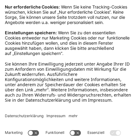
Ruf uns an
0800-28 18 78
Schreibe uns
verkauf@schecker.de
WhatsApp Support
+49 1520 8997191
Tritt unserem Newsletter bei
Kundenzentrum
Mehr von uns