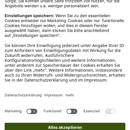
Kundenservice
Mo – Fr 9 – 17 Uhr, Sa 9 – 13 Uhr
Ruf uns an
0800-28 18 78
Schreibe uns
verkauf@schecker.de
WhatsApp Support
+49 1520 8997191
Tritt unserem Newsletter bei
Kundenzentrum