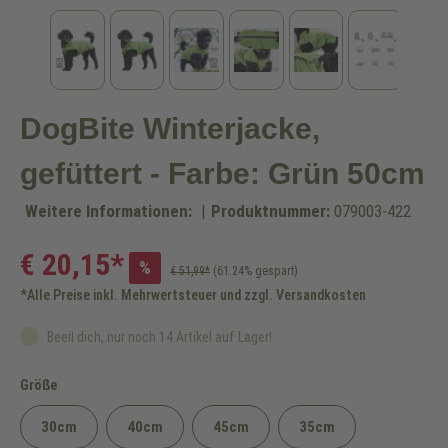
DogBite Winterjacke,
gefüttert - Farbe: Grün 50cm
Weitere Informationen:
|
Produktnummer:
079003-422
€ 20,15*
%
€ 51,99*
(61.24% gespart)
*Alle Preise inkl. Mehrwertsteuer und zzgl. Versandkosten
Beeil dich, nur noch 14 Artikel auf Lager!
auswählen
Größe
30cm
40cm
45cm
35cm