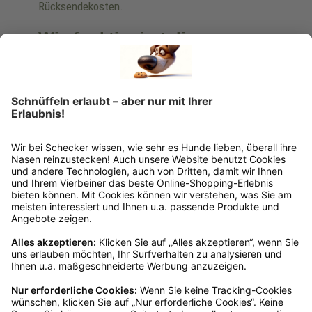
Rücksendekosten.
Wie funktioniert die
Rücksendung?
Bitte fülle das Rücksendeformular aus. Dieses
findest du online. Verpacke die Artikel
anschließend sicher und klebe das
Rücksendeetikett auf das Paket. Dieses kannst du
dir in deinem Kundenkonto anfordern. Hast du als
Gast bestellt, schreibe uns eine Email an
verkauf@schecker.de oder rufe zu unseren
Servicezeiten an, dann lassen wir dir ein
Rücksendeetikett zukommen.