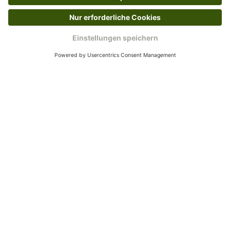
Passend zu diesem Produkt empfehlen wir dir
Produktgalerie überspringen
Trendfährte Hundeleine Paracord rund
Ab
€ 48,99*
Gold
Flieder
Himmelblau/Beige
Salbei/Mint