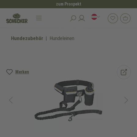
zum Prospekt
alt springen
Hundezubehör
Hundeleinen
Bildergalerie überspringen
Merken