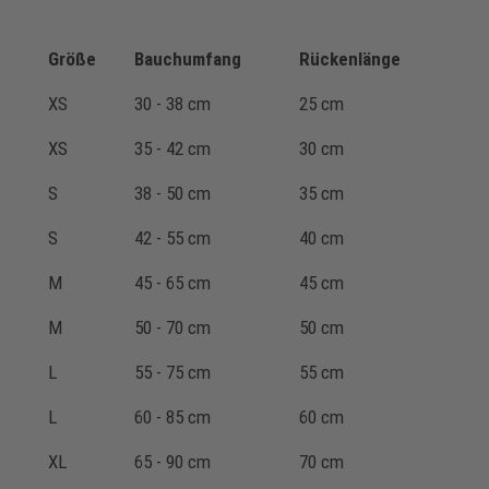
Größe
Bauchumfang
Rückenlänge
XS
30 - 38 cm
25 cm
XS
35 - 42 cm
30 cm
S
38 - 50 cm
35 cm
S
42 - 55 cm
40 cm
M
45 - 65 cm
45 cm
M
50 - 70 cm
50 cm
L
55 - 75 cm
55 cm
L
60 - 85 cm
60 cm
XL
65 - 90 cm
70 cm