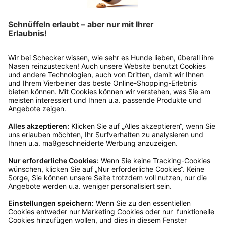
Passend zu diesem Produkt empfehlen wir dir
Produktgalerie überspringen
Rukka® Regenmantel RIPPLE RAINCOAT
Ab
€ 56,99*
Ins Körbchen