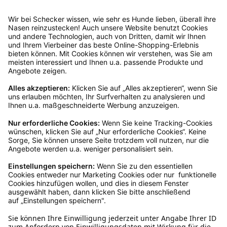
Servicezeiten an, dann lassen wir dir ein
Rücksendeetikett zukommen.
Kundenservice
Mo – Fr 9 – 17 Uhr, Sa 9 – 13 Uhr
Ruf uns an
0800-28 18 78
Schreibe uns
verkauf@schecker.de
WhatsApp Support