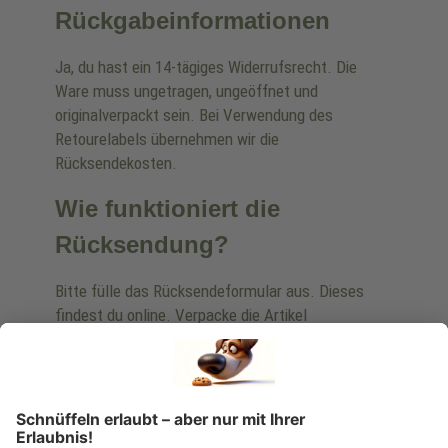
Rückgabeinformationen
Ja, du hast ein 14-tägiges Widerrufsrecht. Die
Ware muss ungetragen, ungeöffnet und
originalverpackt sein. Bei Verwendung des
Retourelabels übernehmen wir die
Rücksendekosten.
Wie funktioniert die
Rücksendung?
Bitte fülle das Rücksendeformular aus. Dieses
findest du online. Verpacke die Artikel
anschließend sicher und klebe das
Rücksendeetikett auf das Paket. Dieses kannst du
dir in deinem Kundenkonto anfordern. Hast du als
Gast bestellt, schreibe uns eine Email an
verkauf@schecker.de oder rufe zu unseren