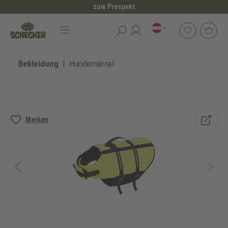
zum Prospekt
alt springen
Bekleidung
Hundemäntel
Bildergalerie überspringen
Merken