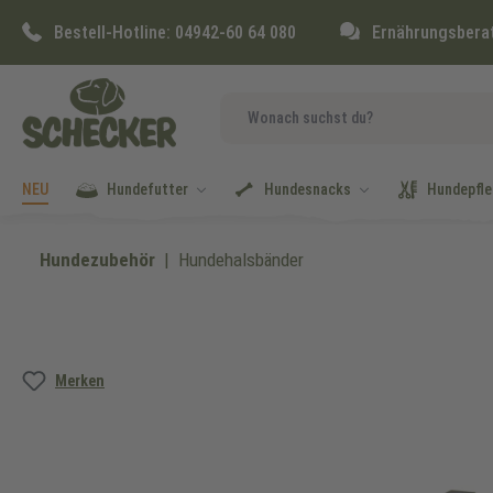
springen
Zur Hauptnavigation springen
Bestell-Hotline:
04942-60 64 080
Ernährungsbera
NEU
Hundefutter
Hundesnacks
Hundepfle
Hundezubehör
Hundehalsbänder
Bildergalerie überspringen
Merken