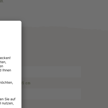
en.
limeter
 30 cm
, 30 - 35 cm