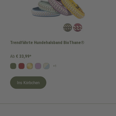
Trendfährte Hundehalsband BioThane®
Ab
€ 33,99*
+
1
Oliv
Bordeaux
Gold
Flieder
Himmelblau/Beige
Ins Körbchen