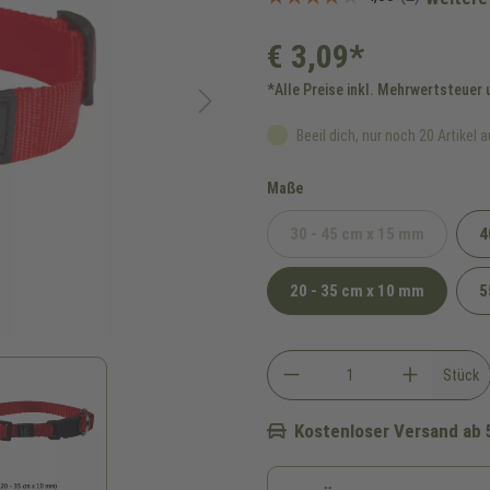
€ 3,09*
*Alle Preise inkl. Mehrwertsteuer
Beeil dich, nur noch 20 Artikel a
auswählen
Maße
30 - 45 cm x 15 mm
4
(Diese Option ist zur
20 - 35 cm x 10 mm
5
Stück
Kostenloser Versand ab 