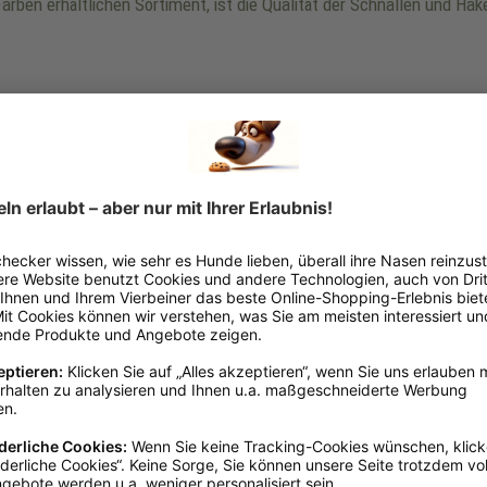
arben erhältlichen Sortiment, ist die Qualität der Schnallen und Hak
5 - 10 Millimeter
, 10 - 15 Mil
Rot
15 - 20 cm
, 20 - 25 cm
, 25 -
Nylon
Verstellbar