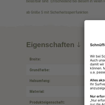
belastbar sind. Entscheidend bei diesem in vielen F
ab Größe S mit Sicherheitssperrfunktion
Eigenschaften
Breite:
Grundfarbe:
Halsumfang:
Material:
Produkteigenschaft: