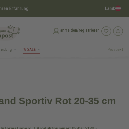
Land:
hren Erfahrung
anmelden/registrieren
leidung
% SALE
Prospekt
and Sportiv Rot 20-35 cm
 Informationen:
|
Produktnummer:
084562-1805