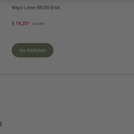
Wigzi Leine NEON Grün
€ 14,25*
€ 31,99*
Ins Körbchen
n