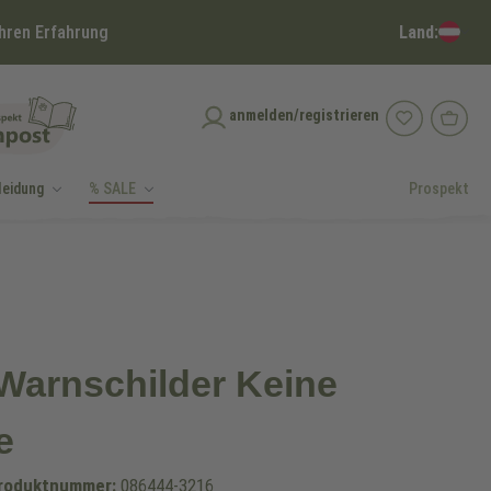
Land:
hren Erfahrung
anmelden/registrieren
leidung
% SALE
Prospekt
 Warnschilder Keine
e
roduktnummer:
086444-3216