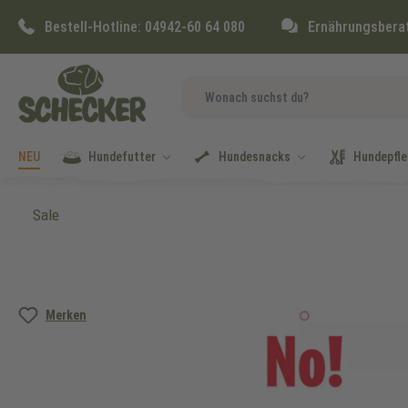
springen
Zur Hauptnavigation springen
Bestell-Hotline:
04942-60 64 080
Ernährungsbera
NEU
Hundefutter
Hundesnacks
Hundepfle
Sale
Bildergalerie überspringen
Merken