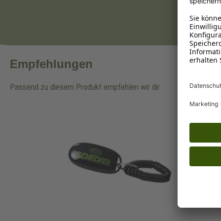
Empfehlungen
Passend zu diesem Produkt empfehlen wir dir
Produktgalerie überspringen