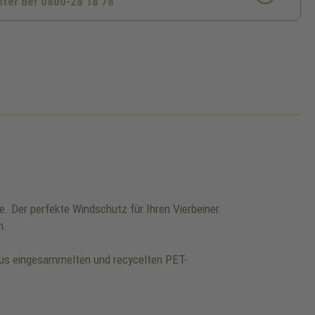
nter der 0800-28 18 78
 Der perfekte Windschutz für Ihren Vierbeiner.
n.
aus eingesammelten und recycelten PET-