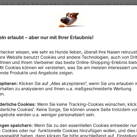
nd ein großer Teil wird früher oder später weggespült und landet im
läche sichtbare Teil. Selbst unser Plastikmüll kann auf verschieden
en angespült.
t aber Recycling-Unternehmen auf die Wiederverwertung von Kunstst
trennen von Kunststoffen. Besonders an den Küsten Asiens werden
 weil das Material immer gleich und bekannt ist - ideale Vorausset
en, PET-Granulate und dann feine Fäden herzustellen. Aus diesen F
ör für Heimtiere wie dieses SOS-Sortiment.
kauft werden, wird über diese Nachfrage das Sammeln und Recyceln 
lt unserer Umwelt bei!
r Straße 109, D-26624 Südbrookmerland, info@greenhound.de, www.greenhound.de