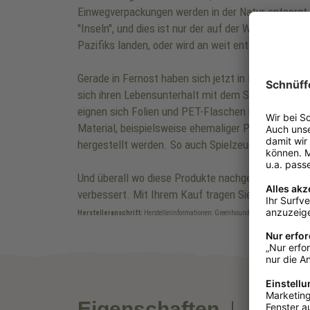
Einwegverpackungen werden in der Natur entsorgt, u
"Inseln", und dies ist nur der auf der Wasseroberf
Pazifiks landen, oder wird an weit entfernten Küst
Gerade in Fernost haben sich jetzt in letzter Zei
sich ihren Lebensunterhalt mit dem Sammeln und 
eignen sich Folien und PET-Flaschen hervorragend,
Material, beispielsweise ehemaliger Plastikflasch
hergestellt werden. So auch Spielzeuge und Zubeh
Und überall wo diese Produkte nachgefragt und ge
verbessert. Mit Ihrem Kauf tragen Sie so zum Erha
Herstelleranschrift:
Herstellerinformationen: Greenhound GmbH, Ostvictorbure
Eigenschaften