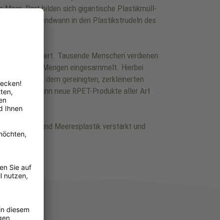
 Meer. Dort bilden sich gigantische Plastikmüll-
sten Wegen irgendwann in den Plastikstrudeln des
offen spezialisiert. Tausende Menschen verdienen
 gigantische Mengen eingesammelt. Hierbei
zungen um aus dem gereinigten, zerkleinerten
äden können dann neue RPET-Produkte aller Art
von Plastik und Meeresplastik verstärkt und