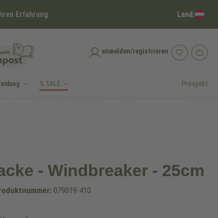
Land:
hren Erfahrung
anmelden/registrieren
leidung
% SALE
Prospekt
cke - Windbreaker - 25cm
roduktnummer:
079019-410