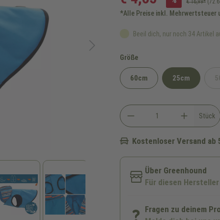
€ 16,99*
(72.
*Alle Preise inkl. Mehrwertsteuer
Beeil dich, nur noch 34 Artikel a
auswählen
Größe
60cm
25cm
5
Stück
Kostenloser Versand ab 
Über Greenhound
Für diesen Hersteller
Fragen zu deinem Pr