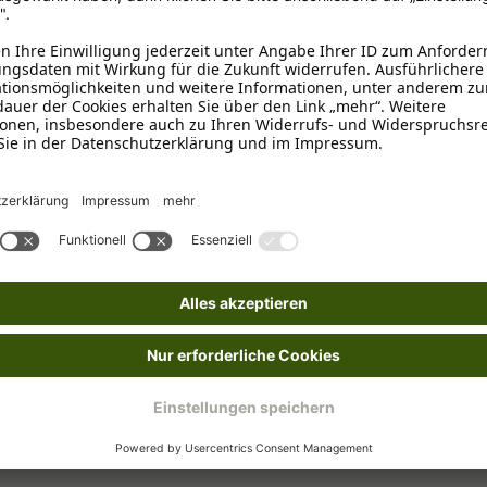
Blau
Recyceltes Plastik (RPET)
Wasserabweisend
25 cm
Outlet
Mäntel & Jacken
Recyclingmaterial