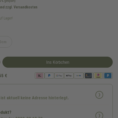
63% gespart)
 und zzgl. Versandkosten
uf Lager!
0cm
(Diese Option ist zurzeit nicht verfügbar.)
Ins Körbchen
55 €
 ist aktuell keine Adresse hinterlegt.
odukt?