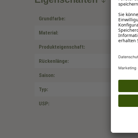
Grundfarbe:
Material:
Produkteigenschaft:
Rückenlänge:
Saison:
Typ:
USP: