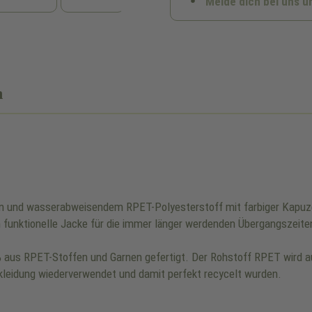
Melde dich bei uns u
n
em und wasserabweisendem RPET-Polyesterstoff mit farbiger Kapuze.
m funktionelle Jacke für die immer länger werdenden Übergangszeite
% aus RPET-Stoffen und Garnen gefertigt. Der Rohstoff RPET wird 
kleidung wiederverwendet und damit perfekt recycelt wurden.