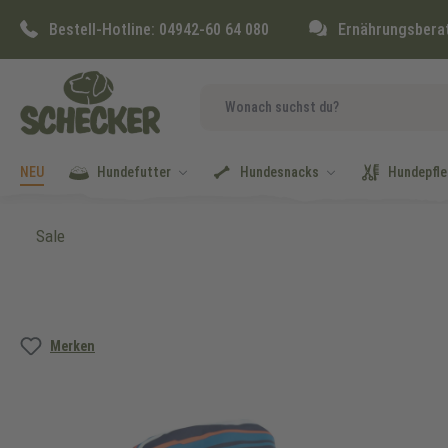
springen
Zur Hauptnavigation springen
Bestell-Hotline:
04942-60 64 080
Ernährungsbera
NEU
Hundefutter
Hundesnacks
Hundepfle
Sale
Bildergalerie überspringen
Merken