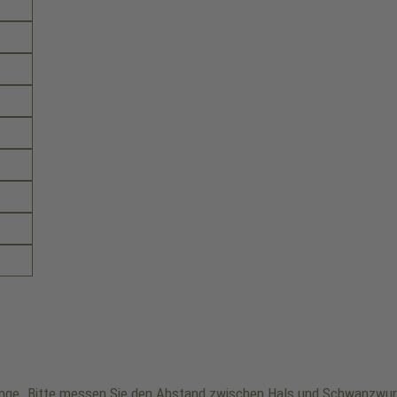
änge. Bitte messen Sie den Abstand zwischen Hals und Schwanzwurz