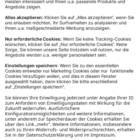
Servicezeiten an, dann lassen wir dir ein
Rücksendeetikett zukommen.
Kundenservice
Mo – Fr 9 – 17 Uhr, Sa 9 – 13 Uhr
Ruf uns an
0800-28 18 78
Schreibe uns
verkauf@schecker.de
WhatsApp Support