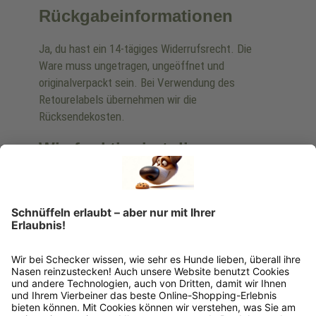
Rückgabeinformationen
Ja, du hast ein 14-tägiges Widerrufsrecht. Die
Ware muss ungetragen, ungeöffnet und
originalverpackt sein. Bei Verwendung des
Retourelabels übernehmen wir die
Rücksendekosten.
Wie funktioniert die
Rücksendung?
Bitte fülle das Rücksendeformular aus. Dieses
findest du online. Verpacke die Artikel
anschließend sicher und klebe das
Rücksendeetikett auf das Paket. Dieses kannst du
dir in deinem Kundenkonto anfordern. Hast du als
Gast bestellt, schreibe uns eine Email an
verkauf@schecker.de oder rufe zu unseren