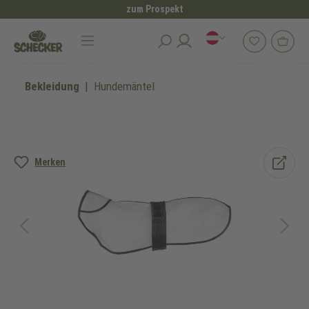
zum Prospekt
alt springen
Bekleidung
Hundemäntel
Bildergalerie überspringen
Merken