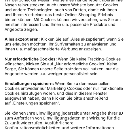
dir in deinem Kundenkonto anfordern. Hast du als
Gast bestellt, schreibe uns eine Email an
verkauf@schecker.de oder rufe zu unseren
Servicezeiten an, dann lassen wir dir ein
Rücksendeetikett zukommen.
Kundenservice
Mo – Fr 9 – 17 Uhr, Sa 9 – 13 Uhr
Ruf uns an
0800-28 18 78
Schreibe uns