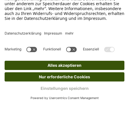
verkauf@schecker.de
WhatsApp Support
+49 1520 8997191
Tritt unserem Newsletter bei
Kundenzentrum
Mehr von uns
Barrierefreiheitserklärung
Impressum
AGB
Datenschutz
Widerruf
Cookies
Retouren
© 2025 Schecker GmbH | Webdesign und -entwicklung: Web Labels
Webdesign GmbH