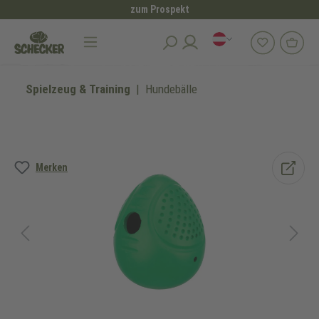
zum Prospekt
alt springen
Spielzeug & Training
Hundebälle
Bildergalerie überspringen
Merken