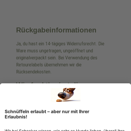
Rückgabeinformationen
Ja, du hast ein 14-tägiges Widerrufsrecht. Die
Ware muss ungetragen, ungeöffnet und
originalverpackt sein. Bei Verwendung des
Retourelabels übernehmen wir die
Rücksendekosten.
Wie funktioniert die
Rücksendung?
Bitte fülle das Rücksendeformular aus. Dieses
findest du online. Verpacke die Artikel
anschließend sicher und klebe das
Rücksendeetikett auf das Paket. Dieses kannst du