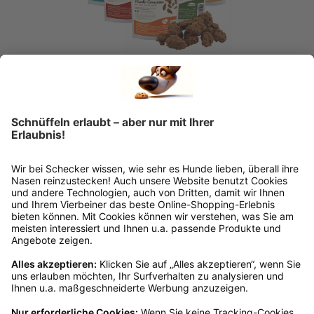
Schecker
Schecker Hundesnack Crossinies
Ab
€ 3,14*
Sofort verfügbar, Lieferzeit: 1-3 Tage
Ins Körbchen
Kundenservice
Mo – Fr 9 – 17 Uhr, Sa 9 – 13 Uhr